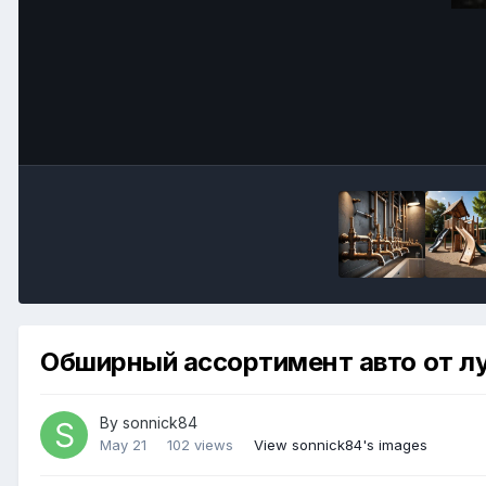
Обширный ассортимент авто от л
By
sonnick84
May 21
102 views
View sonnick84's images