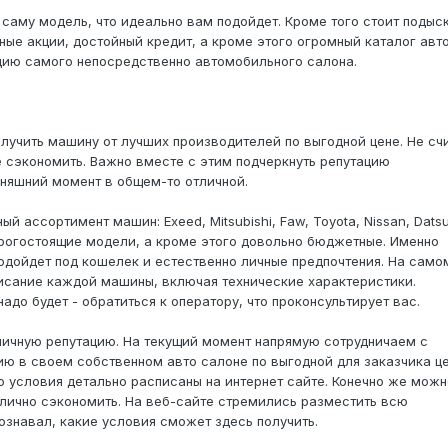
саму модель, что идеально вам подойдет. Кроме того стоит подыс
ые акции, достойный кредит, а кроме этого огромный каталог авто
цию самого непосредственно автомобильного салона.
олучить машину от лучших производителей по выгодной цене. Не сч
е сэкономить. Важно вместе с этим подчеркнуть репутацию
дняшний момент в общем-то отличной.
ассортимент машин: Exeed, Mitsubishi, Faw, Toyota, Nissan, Datsu
орогостоящие модели, а кроме этого довольно бюджетные. Именно
одойдет под кошелек и естественно личные предпочтения. На само
исание каждой машины, включая технические характеристики.
до будет - обратиться к оператору, что проконсультирует вас.
личную репутацию. На текущий момент напрямую сотрудничаем с
ю в своем собственном авто салоне по выгодной для заказчика це
о условия детально расписаны на интернет сайте. Конечно же можн
илично сэкономить. На веб-сайте стремились разместить всю
ознавал, какие условия сможет здесь получить.