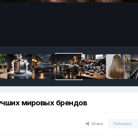
учших мировых брендов
Share
Followers