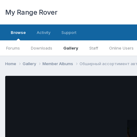
My Range Rover
Browse
Activity
Support
Forums
Downloads
Gallery
Staff
Online Users
Home
Gallery
Member Albums
Обширный ассортимент авт