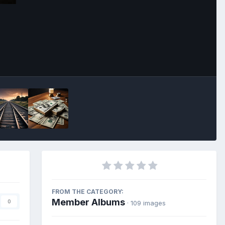
FROM THE CATEGORY:
Member Albums
0
· 109 images