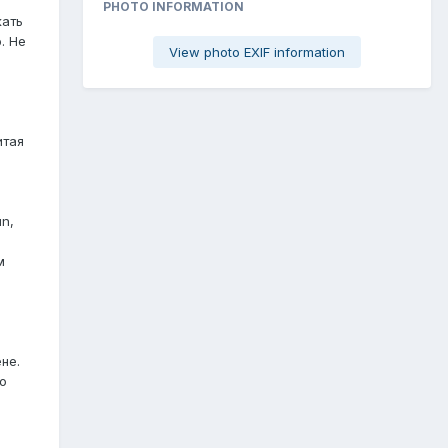
PHOTO INFORMATION
кать
. Не
View photo EXIF information
итая
n,
м
не.
о