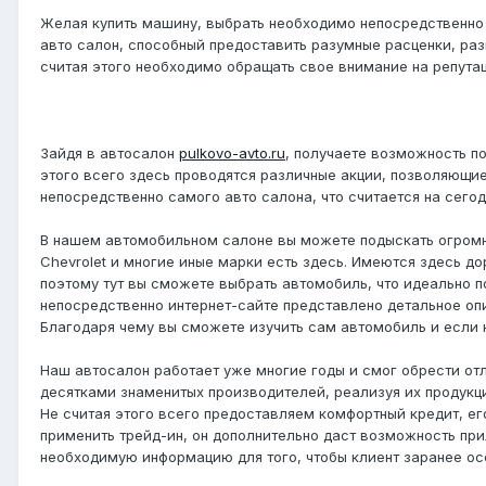
Желая купить машину, выбрать необходимо непосредственно 
авто салон, способный предоставить разумные расценки, разн
считая этого необходимо обращать свое внимание на репута
Зайдя в автосалон
pulkovo-avto.ru
, получаете возможность п
этого всего здесь проводятся различные акции, позволяющи
непосредственно самого авто салона, что считается на сего
В нашем автомобильном салоне вы можете подыскать огромный 
Chevrolet и многие иные марки есть здесь. Имеются здесь д
поэтому тут вы сможете выбрать автомобиль, что идеально п
непосредственно интернет-сайте представлено детальное оп
Благодаря чему вы сможете изучить сам автомобиль и если на
Наш автосалон работает уже многие годы и смог обрести от
десятками знаменитых производителей, реализуя их продукци
Не считая этого всего предоставляем комфортный кредит, ег
применить трейд-ин, он дополнительно даст возможность пр
необходимую информацию для того, чтобы клиент заранее ос